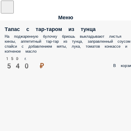
Меню
Тапас с тар-таром из тунца
На поджаренную булочку бриошь выкладывают листья
кинзы, аппетитный тар-тар из тунца, заправленный соусом
спайси с добавлением мяты, лука, томатов конкассе и
копченое масло
150 г.
540 ₽
В корзи