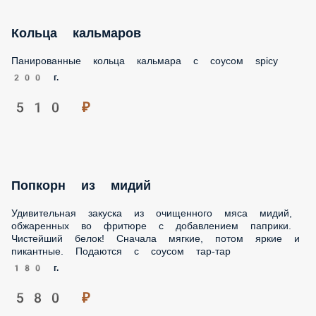
Сочная говяжья грудинка, распадающаяся на волокна,
благодаря длительному тушению в вине и соусе демиглас,
подается на пите с острым соусом табаджан с чили,
квашеной капустой и маринованным луком
200 г.
710 ₽
Кольца кальмаров
Панированные кольца кальмара с соусом spicy
200 г.
510 ₽