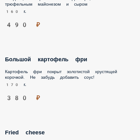
Запеченный болгарский перец с соусом Вителло-Тоннато,
сервированный нежным сыром Фета, хрустящими
фисташками и каперсами. Подаём с обжаренной
чиабаттой
200 г.
570 ₽
Батат фри
Сладкий, обжаренный во фритюре, батат с трюфельным
майонезом и сыром
160 г.
490 ₽