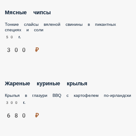
Камамбер, запеченный на гриле, с
травами и виноградом
Запеченный на огне с душистыми травами, кисло-сладким
виноградом и чесноком, сыр Камамбер в сочетании
хрустящими с обжаренными тостами из багета
190 г.
920 ₽
Мясные чипсы
Тонкие слайсы вяленой свинины в пикантных специях и
соли
50 г.
300 ₽