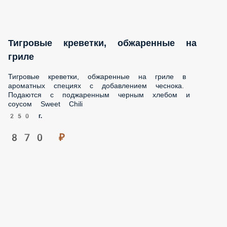
Попкорн из мидий
Удивительная закуска из очищенного мяса мидий,
обжаренных во фритюре с добавлением паприки.
Чистейший белок! Сначала мягкие, потом яркие и
пикантные. Подаются с соусом тар-тар
180 г.
580 ₽
Тигровые креветки, обжаренные на
гриле
Тигровые креветки, обжаренные на гриле в ароматных
специях с добавлением чеснока. Подаются с поджаренным
черным хлебом и соусом Sweet Chili
250 г.