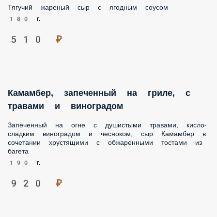
Большой картофель фри
Картофель фри покрыт золотистой хрустящей корочкой.
Не забудь добавить соус!
170 г.
380 ₽
Fried cheese
Тягучий жареный сыр с ягодным соусом
180 г.
510 ₽