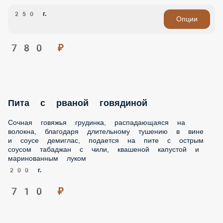
780 ₽
2/3 фунта ребер под кленовой глазурью
2/3 фунта ребер, зажаренных на открытом огне под
глазурью
250 г.
Опции
780 ₽
Пита с рваной говядиной